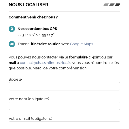
NOUS LOCALISER
Comment venir chez nous ?
Nos coordonnées GPS
44°34’16.6″N 1°55’22.7″E
Tracer l’
itinéraire routier
avec
Google Maps
Vous pouvez nous contacter via le
formulaire
ci-joint ou par
mail
à
contact@chassintindustries.fr.
Nous vous répondrons dés
que possible. Merci de votre compréhension.
Société
Votre nom (obligatoire)
Votre e-mail (obligatoire)