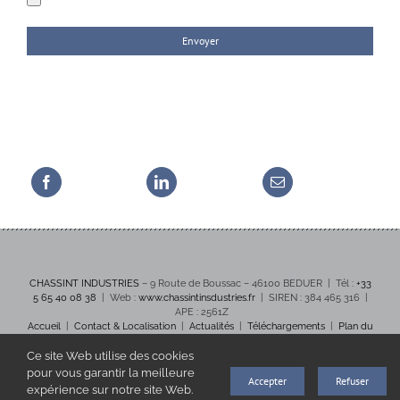
CHASSINT INDUSTRIES
– 9 Route de Boussac – 46100 BEDUER | Tél :
+33
5 65 40 08 38
| Web :
www.chassintinsdustries.fr
| SIREN : 384 465 316 |
APE : 2561Z
Accueil
|
Contact & Localisation
|
Actualités
|
Téléchargements
|
Plan du
site
|
Crédits et mentions légales
Ce site Web utilise des cookies
pour vous garantir la meilleure
Accepter
Refuser
expérience sur notre site Web.