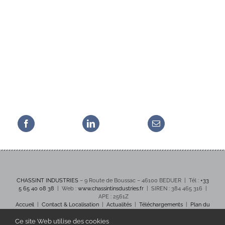
CHASSINT INDUSTRIES
– 9 Route de Boussac – 46100 BEDUER | Tél :
+33
5 65 40 08 38
| Web :
www.chassintinsdustries.fr
| SIREN : 384 465 316 |
APE : 2561Z
Accueil
|
Contact & Localisation
|
Actualités
|
Téléchargements
|
Plan du
site
|
Crédits et mentions légales
Ce site Web utilise des cookies